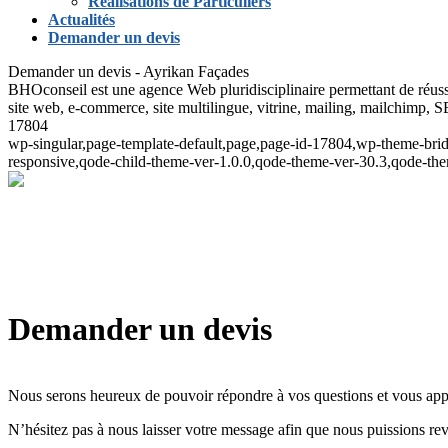
Réalisations de Particuliers
Actualités
Demander un devis
Demander un devis - Ayrikan Façades
BHOconseil est une agence Web pluridisciplinaire permettant de réuss
site web, e-commerce, site multilingue, vitrine, mailing, mailchimp, S
17804
wp-singular,page-template-default,page,page-id-17804,wp-theme-brid
responsive,qode-child-theme-ver-1.0.0,qode-theme-ver-30.3,qode-th
Demander un devis
Nous serons heureux de pouvoir répondre à vos questions et vous appor
N’hésitez pas à nous laisser votre message afin que nous puissions rev