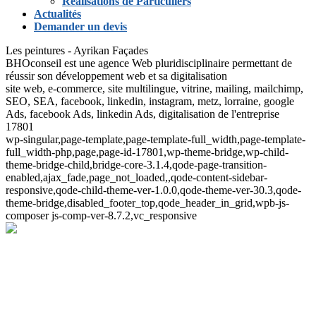
Réalisations de Particuliers
Actualités
Demander un devis
Les peintures - Ayrikan Façades
BHOconseil est une agence Web pluridisciplinaire permettant de
réussir son développement web et sa digitalisation
site web, e-commerce, site multilingue, vitrine, mailing, mailchimp,
SEO, SEA, facebook, linkedin, instagram, metz, lorraine, google
Ads, facebook Ads, linkedin Ads, digitalisation de l'entreprise
17801
wp-singular,page-template,page-template-full_width,page-template-
full_width-php,page,page-id-17801,wp-theme-bridge,wp-child-
theme-bridge-child,bridge-core-3.1.4,qode-page-transition-
enabled,ajax_fade,page_not_loaded,,qode-content-sidebar-
responsive,qode-child-theme-ver-1.0.0,qode-theme-ver-30.3,qode-
theme-bridge,disabled_footer_top,qode_header_in_grid,wpb-js-
composer js-comp-ver-8.7.2,vc_responsive