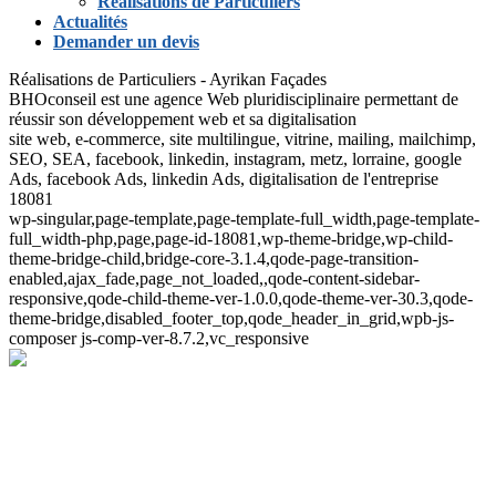
Réalisations de Particuliers
Actualités
Demander un devis
Réalisations de Particuliers - Ayrikan Façades
BHOconseil est une agence Web pluridisciplinaire permettant de
réussir son développement web et sa digitalisation
site web, e-commerce, site multilingue, vitrine, mailing, mailchimp,
SEO, SEA, facebook, linkedin, instagram, metz, lorraine, google
Ads, facebook Ads, linkedin Ads, digitalisation de l'entreprise
18081
wp-singular,page-template,page-template-full_width,page-template-
full_width-php,page,page-id-18081,wp-theme-bridge,wp-child-
theme-bridge-child,bridge-core-3.1.4,qode-page-transition-
enabled,ajax_fade,page_not_loaded,,qode-content-sidebar-
responsive,qode-child-theme-ver-1.0.0,qode-theme-ver-30.3,qode-
theme-bridge,disabled_footer_top,qode_header_in_grid,wpb-js-
composer js-comp-ver-8.7.2,vc_responsive