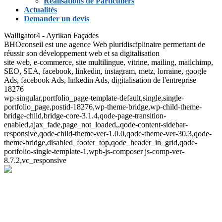
Réalisations de Particuliers
Actualités
Demander un devis
Walligator4 - Ayrikan Façades
BHOconseil est une agence Web pluridisciplinaire permettant de
réussir son développement web et sa digitalisation
site web, e-commerce, site multilingue, vitrine, mailing, mailchimp,
SEO, SEA, facebook, linkedin, instagram, metz, lorraine, google
Ads, facebook Ads, linkedin Ads, digitalisation de l'entreprise
18276
wp-singular,portfolio_page-template-default,single,single-
portfolio_page,postid-18276,wp-theme-bridge,wp-child-theme-
bridge-child,bridge-core-3.1.4,qode-page-transition-
enabled,ajax_fade,page_not_loaded,,qode-content-sidebar-
responsive,qode-child-theme-ver-1.0.0,qode-theme-ver-30.3,qode-
theme-bridge,disabled_footer_top,qode_header_in_grid,qode-
portfolio-single-template-1,wpb-js-composer js-comp-ver-
8.7.2,vc_responsive